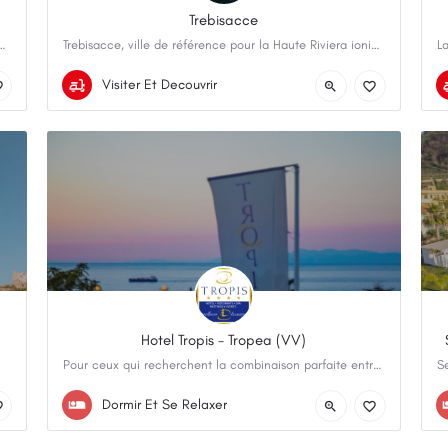
Trebisacce
 entre deux mers Lieu de rencontre des peuples et cœur de la Grande…
Trebisacce, ville de référence pour la Haute Riviera ionienne de Cosenza, en Calabre, a une vocation…
+390981 550211
Trebisacce
Visiter Et Decouvrir
Hotel Tropis - Tropea (VV)
Pour ceux qui recherchent la combinaison parfaite entre confort, style et élégance à deux pas du centre…
+39 393 2266583
Contrada Fontana Nuova
Dormir Et Se Relaxer