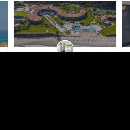
Capo Vaticano Resort - Capo Vaticano (VV)
La Villa Paola, monastère franciscain du XVIe siècle, restaurée et aujourd’hui boutique-hôtel, membre des…
Découvrez un élégant refuge méditerranéen au design minimal sur la mer de la Calabre, à deux pas de Tropea.…
+39 0963 665760
Capo Vaticano Beach
Dormir Et Se Relaxer