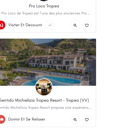
Pro Loco Tropea
La Pro Loco de Tropea est l’une des plus anciennes Pro Loco d’Italie. Il y a plus de 57 ans, un groupe de…
+39 0963 61475
Tropea
Visiter Et Decouvrir
+1
Sentido Michielizia Tropea Resort - Tropea (VV)
Sentido Michelizia Tropea Resort propose une expérience authentique au cœur de Tropea. Le Resort surplombe la…
+39 0963 62030
Via Carmine 71
Dormir Et Se Relaxer