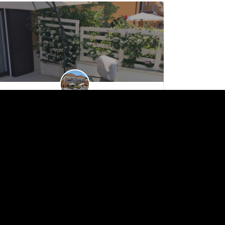
Résidence Roma - Tropea (VV)
La Résidence Roma est un combinaison réussie entre hôtels et B&B de luxe. C’est une villa de style…
+39 0963.603439
Viale Don Mottola
Dormir Et Se Relaxer