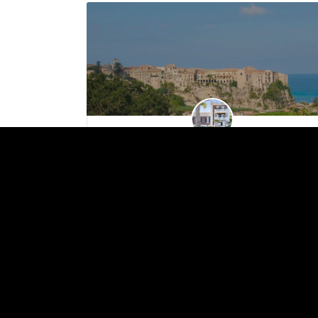
Villa Paola - Tropea (VV)
+39 096362370
89861
Dormir Et Se Relaxer