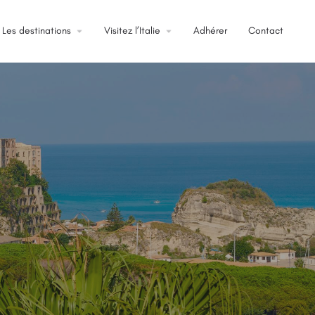
Les destinations
arrow_drop_down
Visitez l’Italie
arrow_drop_down
Adhérer
Contact