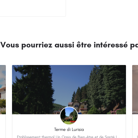
Terme di Lurisia
 en Italie,…
Etablissement thermal Un Oasis de Bien-être et de Santé Les Thermes de Lurisia, accréditées par le…