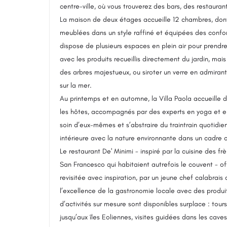
centre-ville, où vous trouverez des bars, des restauran
La maison de deux étages accueille 12 chambres, dont 
meublées dans un style raffiné et équipées des confor
dispose de plusieurs espaces en plein air pour prendre
avec les produits recueillis directement du jardin, mais 
des arbres majestueux, ou siroter un verre en admirant 
sur la mer.
Au printemps et en automne, la Villa Paola accueille de
les hôtes, accompagnés par des experts en yoga et en
soin d’eux-mêmes et s’abstraire du traintrain quotidien
intérieure avec la nature environnante dans un cadre 
Le restaurant De' Minimi - inspiré par la cuisine des f
San Francesco qui habitaient autrefois le couvent - off
revisitée avec inspiration, par un jeune chef calabrais
l’excellence de la gastronomie locale avec des produ
d’activités sur mesure sont disponibles surplace : tours 
jusqu’aux îles Eoliennes, visites guidées dans les caves