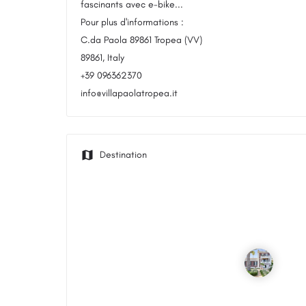
fascinants avec e-bike...
Pour plus d'informations :
C.da Paola 89861 Tropea (VV)
89861, Italy
+39 096362370
info@villapaolatropea.it