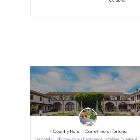
Calabria
Il Country Hotel Il Carrettino di Tortona
Un hotel au charme italien Expérience Hôtelière Exquise Au cœur de la région d’Alessandria