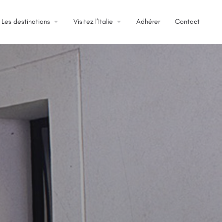
Les destinations
arrow_drop_down
Visitez l’Italie
arrow_drop_down
Adhérer
Contact