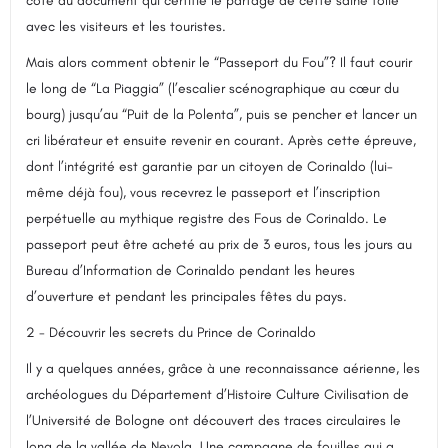
côté du document qui certifie le partage de cette saine folie
avec les visiteurs et les touristes.
Mais alors comment obtenir le “Passeport du Fou”? Il faut courir
le long de “La Piaggia” (l’escalier scénographique au cœur du
bourg) jusqu’au “Puit de la Polenta”, puis se pencher et lancer un
cri libérateur et ensuite revenir en courant. Après cette épreuve,
dont l’intégrité est garantie par un citoyen de Corinaldo (lui-
même déjà fou), vous recevrez le passeport et l’inscription
perpétuelle au mythique registre des Fous de Corinaldo. Le
passeport peut être acheté au prix de 3 euros, tous les jours au
Bureau d’Information de Corinaldo pendant les heures
d’ouverture et pendant les principales fêtes du pays.
2 - Découvrir les secrets du Prince de Corinaldo
Il y a quelques années, grâce à une reconnaissance aérienne, les
archéologues du Département d’Histoire Culture Civilisation de
l’Université de Bologne ont découvert des traces circulaires le
long de la vallée de Nevola. Une campagne de fouilles qui a