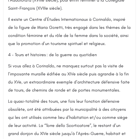
l’Addolorata (XVIIIe siècle), pour enfin terminer à la Collégiale
Saint-François (XVIIIe siècle).
Il existe un Centre d’Études Internationaux à Corinaldo, inspiré
de la figure de Maria Goretti, très engagé dans les thèmes de la
condition féminine et du rôle de la femme dans la société, ainsi
que la promotion d’un tourisme spirituel et religieux.
4 - Tours et histoires : de la guerre au quotidien
Si vous allez à Corinaldo, ne manquez surtout pas la visite de
l’imposante muraille édifiée au XIVe siècle puis agrandie à la fin
du XVe, un extraordinaire exemple d’architecture défensive faite
de tours, de chemins de ronde et de portes monumentales.
La quasi-totalité des tours, une fois leur fonction défensive
obsolète, ont été attribuées par la municipalité à des citoyens
qui les ont utilisés comme lieu d’habitation et/ou comme siège
de leur activité. La “Torre dello Scorticatore”, le restant d’un
grand donjon du XIVe siècle jusqu’à l’Après-Guerre, habitait et